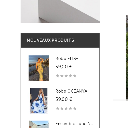
NOUVEAUX PRODUITS
Robe ELISE
59,00 €
Robe OCÉANYA
59,00 €
E
Nsemble Jupe NAIA