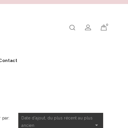
0
Contact
r par:
Date d'ajout, du plus récent au plus

ancien