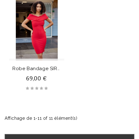
R
Obe Bandage SIREA
69,00 €
Affichage de 1-11 of 11 élément(s)