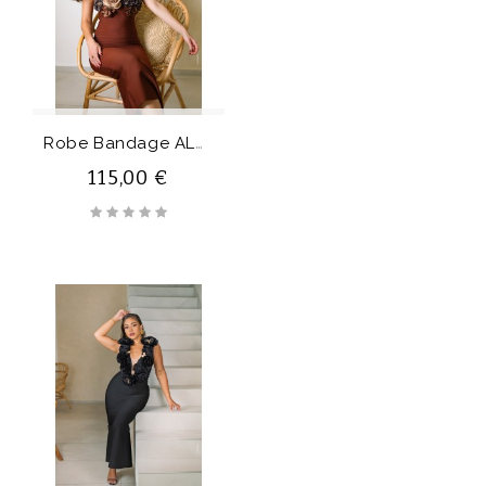
Rupture De Stock
R
Obe Bandage ALMENDRA
115,00 €