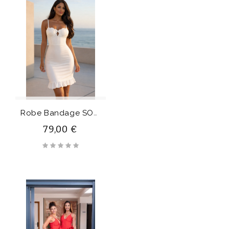
Rupture De Stock
R
Obe Bandage SOLERA
79,00 €