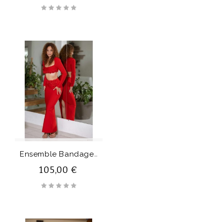
E
Nsemble Bandage PARVATI
105,00 €