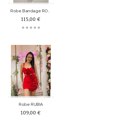
R
Obe Bandage ROSALÍA DEL...
115,00 €
Robe RUBIA
109,00 €