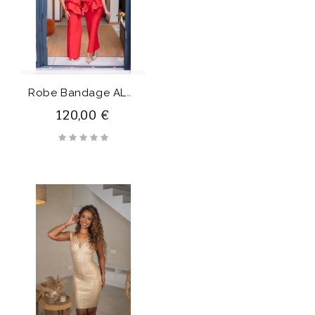
R
Obe Bandage ALMA
120,00 €