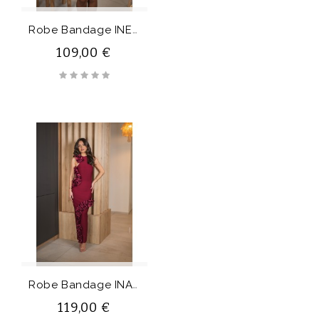
R
Obe Bandage INESIA
109,00 €
R
Obe Bandage INAYA
119,00 €