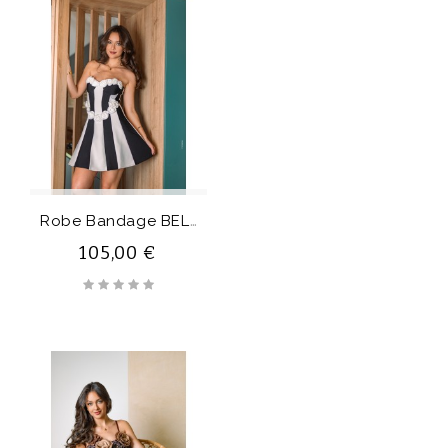
R
Obe Bandage BELLADONNA
105,00 €