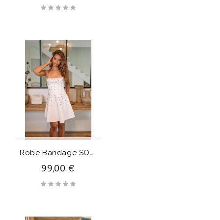
R
Obe Bandage SONYA
99,00 €