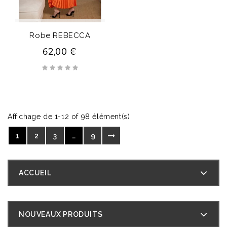
Robe REBECCA
62,00 €
Affichage de 1-12 of 98 élément(s)
1
2
3
…
9
ACCUEIL
NOUVEAUX PRODUITS