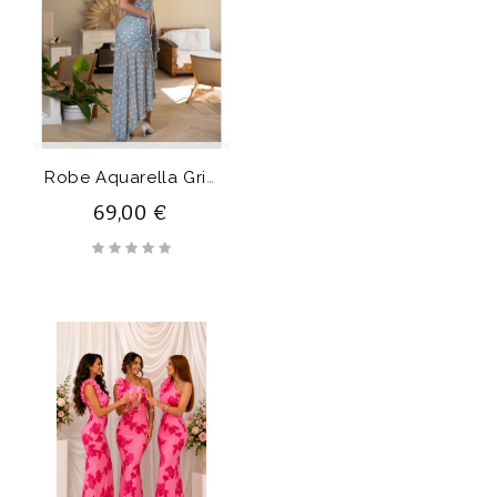
R
Obe Aquarella Grise
69,00 €